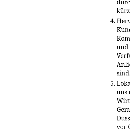
durc
kürz
Herv
Kund
Komf
und 
Verf
Anli
sind
Loka
uns 
Wirt
Geme
Düss
vor 