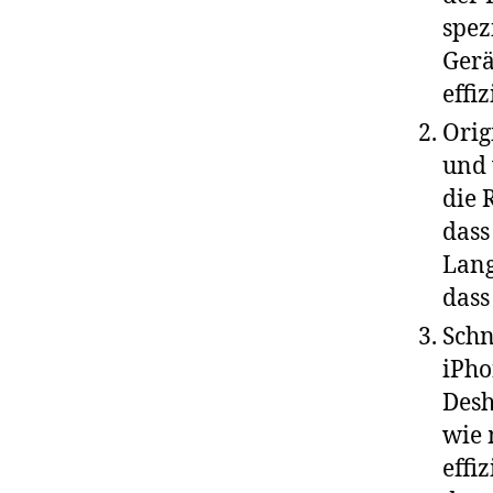
spez
Gerä
effi
Orig
und 
die 
dass
Lang
dass
Schn
iPho
Desh
wie 
effi