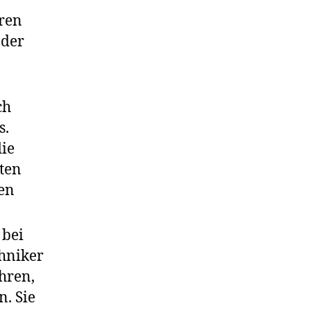
ren
 der
ch
s.
die
lten
en
 bei
chniker
hren,
n. Sie