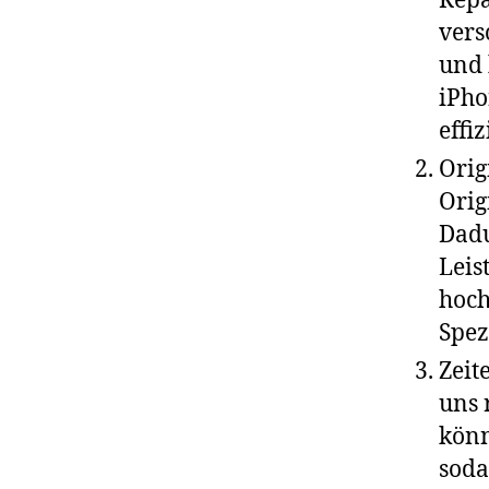
Repa
vers
und 
iPho
effi
Orig
Orig
Dadu
Leis
hoch
Spez
Zeit
uns 
könn
soda