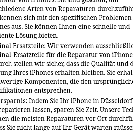
ratur von iPhones. Sie sind geschult, um
chiedene Arten von Reparaturen durchzufüh
kennen sich mit den spezifischen Problemen
nes aus. Sie können Ihnen eine schnelle und
ziente Lösung bieten.
inal Ersatzteile: Wir verwenden ausschließli
inal-Ersatzteile für die Reparatur von iPhone
rch stellen wir sicher, dass die Qualität und 
tung Ihres iPhones erhalten bleiben. Sie erha
wertige Komponenten, die den ursprünglich
ifikationen entsprechen.
ersparnis: Indem Sie Ihr iPhone in Düsseldorf
reparieren lassen, sparen Sie Zeit. Unsere Te
en die meisten Reparaturen vor Ort durchfü
ss Sie nicht lange auf Ihr Gerät warten müsse