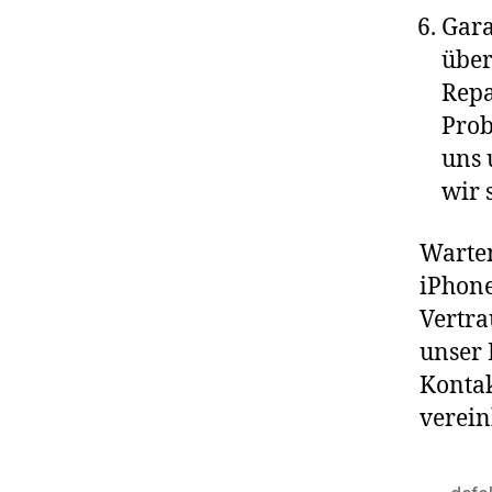
Gara
über
Repa
Prob
uns 
wir 
Warten
iPhone
Vertra
unser 
Kontak
verein