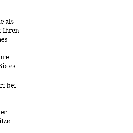
e als
f Ihren
hes
hre
Sie es
rf bei
der
ätze