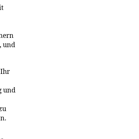
it
mmern
, und
 Ihr
g und
zu
n.