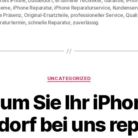
ktes iPhone
,
Düsseldorf
,
erfahrene Techniker
,
Garantie
,
iPho
leme
,
iPhone Reparatur
,
iPhone Reparaturservice
,
Kundenser
rter
le Präsenz
,
Original-Ersatzteile
,
professioneller Service
,
Quali
raturtermin
,
schnelle Reparatur
,
zuverlässig
Kategorien
UNCATEGORIZED
m Sie Ihr iPho
orf bei uns re