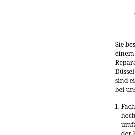
Sie be
einem 
Repara
Düssel
sind e
bei un
Fach
hoch
umfa
der 