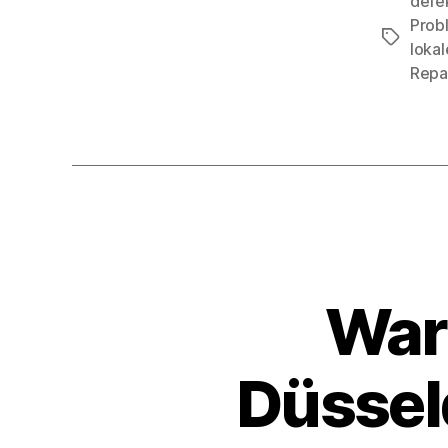
defe
Prob
Schlagwö
loka
Repa
Waru
Düsseld