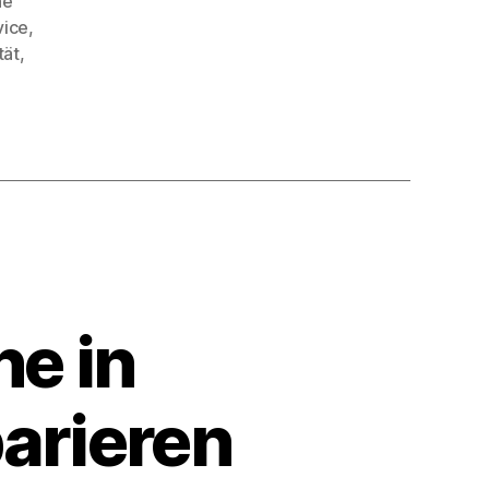
ne
vice
,
tät
,
ne in
parieren