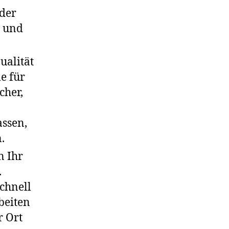
der
e und
ualität
e für
cher,
assen,
.
n Ihr
.
schnell
beiten
r Ort