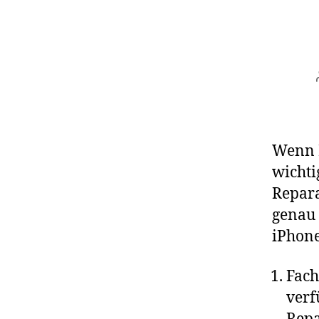
Wenn I
wichti
Repara
genau 
iPhone
Fach
verf