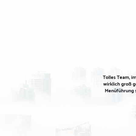
BESSER GEHT 
Softwareaktuallis
aus, die Herren
Konzentration und
mein IPhone dor