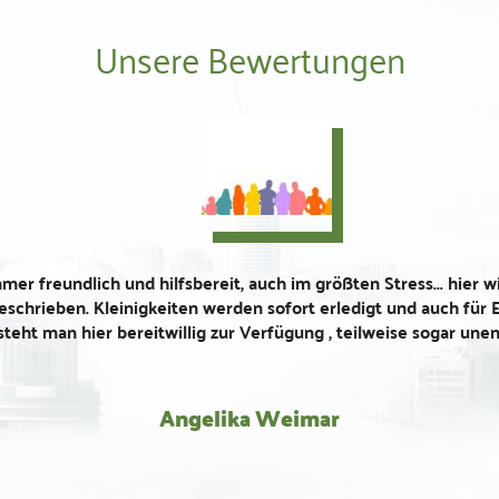
Unsere Bewertungen
NICHT!! Heute morgen war mein I Phone weiß- nur der Apfel w
ierung über Nacht!? Alles was ich versuchte, scheiterte. Es sah w
 versuchten alles um meine Daten zu retten.... dann....nach 2 St
 Einsatzbereitschaft im Shop läuft mein IPhone wieder! Überall
t lassen müssen! Mein Wochenende ist gerettet!  DANKE-Super 
sehr hilfsbereit!
Heidi Gerstner