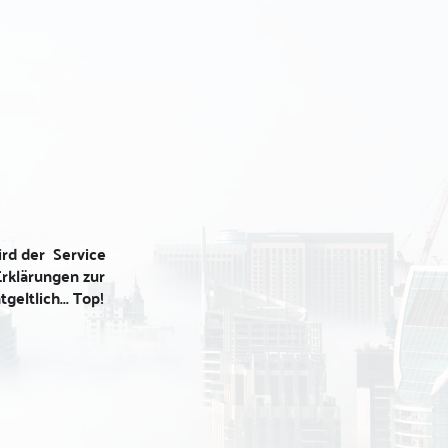
ar zu sehen- 
irklich nicht gut 
unden absoluter 
 anders hätte ich 
professionell, 